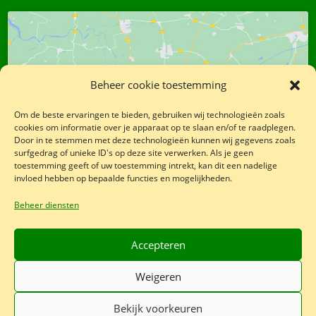
Beheer cookie toestemming
Klik op 'Ik ga akkoord' om Google maps in
te schakelen
Om de beste ervaringen te bieden, gebruiken wij technologieën zoals
Cookiebeleid
cookies om informatie over je apparaat op te slaan en/of te raadplegen.
Door in te stemmen met deze technologieën kunnen wij gegevens zoals
Ik ga akkoord
surfgedrag of unieke ID's op deze site verwerken. Als je geen
toestemming geeft of uw toestemming intrekt, kan dit een nadelige
invloed hebben op bepaalde functies en mogelijkheden.
Beheer diensten
Accepteren
Weigeren
Bekijk voorkeuren
© 2026 Bargerveenscooters.nl