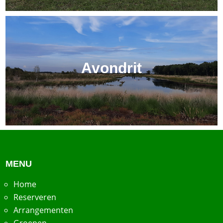
Avondrit
MENU
Home
Reserveren
Arrangementen
Groepen